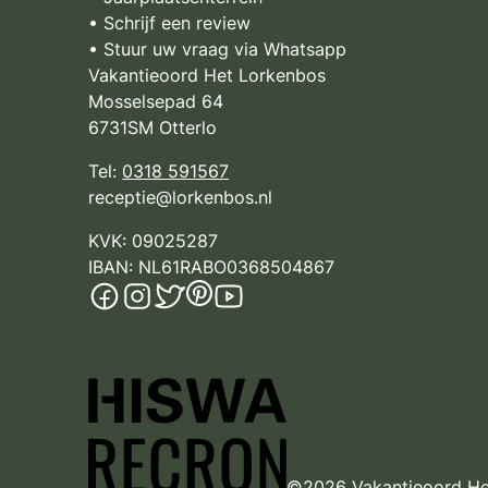
• Schrijf een review
• Stuur uw vraag via Whatsapp
Vakantieoord Het Lorkenbos
Mosselsepad 64
6731SM Otterlo
Tel:
0318 591567
receptie@lorkenbos.nl
KVK: 09025287
IBAN: NL61RABO0368504867
©2026 Vakantieoord He