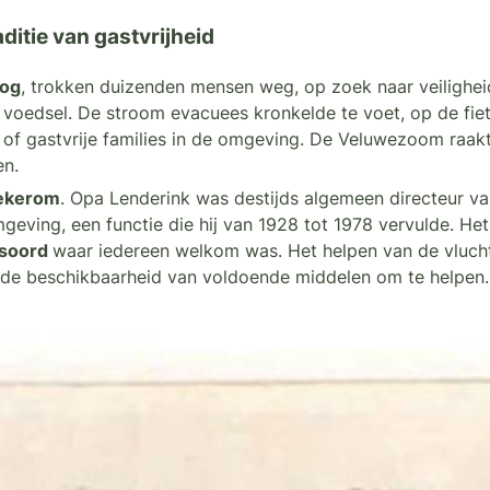
ditie van gastvrijheid
log
, trokken duizenden mensen weg, op zoek naar veilighei
at voedsel. De stroom evacuees kronkelde te voet, op de fi
n of gastvrije families in de omgeving. De Veluwezoom raak
en.
Wekerom
. Opa Lenderink was destijds algemeen directeur v
ving, een functie die hij van 1928 tot 1978 vervulde. Het
tsoord
waar iedereen welkom was. Het helpen van de vluch
en de beschikbaarheid van voldoende middelen om te helpen