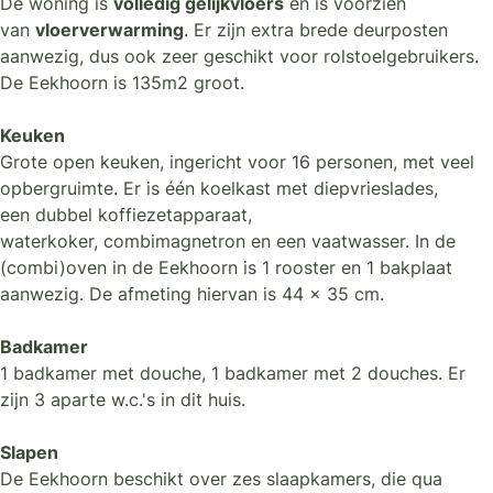
De woning is
volledig gelijkvloers
en is voorzien
van
vloerverwarming
. Er zijn extra brede deurposten
aanwezig, dus ook zeer geschikt voor rolstoelgebruikers.
De Eekhoorn is 135m2 groot.
Keuken
Grote open keuken, ingericht voor 16 personen, met veel
opbergruimte. Er is één koelkast met diepvrieslades,
een dubbel koffiezetapparaat,
waterkoker, combimagnetron en een vaatwasser. In de
(combi)oven in de Eekhoorn is 1 rooster en 1 bakplaat
aanwezig. De afmeting hiervan is 44 x 35 cm.
Badkamer
1 badkamer met douche, 1 badkamer met 2 douches. Er
zijn 3 aparte w.c.'s in dit huis.
Slapen
De Eekhoorn beschikt over zes slaapkamers, die qua