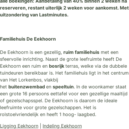
alle boekingen: Aanbetaling van 40% binnen 2 weken na
reserveren, restant uiterlijk 2 weken voor aankomst. Met
uitzondering van Lastminutes.
Familiehuis De Eekhoorn
De Eekhoorn is een gezellig,
ruim familiehuis
met een
sfeervolle inrichting. Naast de grote leefruimte heeft De
Eekhoorn een ruim en
bosrijk
terras, welke via de dubbele
tuindeuren bereikbaar is. Het familiehuis ligt in het centrum
van Het Lorkenbos, vlakbij
het
buitenzwembad
en
speeltuin
. In de woonkamer staat
een grote 16 persoons eettafel voor een gezellige maaltijd
of gezelschapsspel. De Eekhoorn is daarom de ideale
leefruimte voor grote gezelschappen. Het is
rolstoelvriendelijk en heeft 1 hoog- laagbed.
Ligging Eekhoorn
|
Indeling Eekhoorn