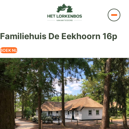
Familiehuis De Eekhoorn 16p
BOEK NU