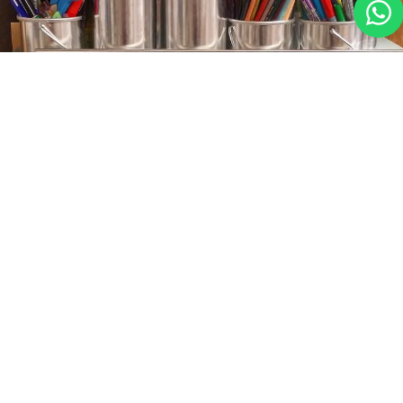
Recreatieprogramma
Onze gasten kiezen voor Het Lorkenbos omdat het
op een geweldige locatie ligt. De natuur is de rode
draad. Onze gasten kunnen heerlijk ontspannen,
wandelen en fietsen op en rondom ons park. Daar
geven we tips voor bij onze receptie. Enkele
momenten per jaar bieden we een laagdrempelig
recreatieprogramma voor (kleine) kinderen. Lees meer
via de link.