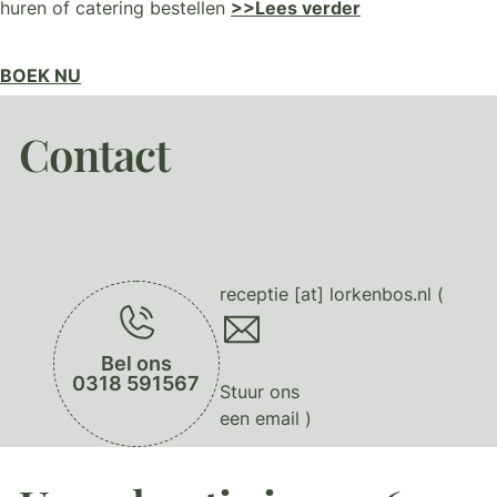
huren of catering bestellen
>>Lees verder
BOEK NU
Contact
receptie
[at]
lorkenbos.nl
(
Bel ons
0318 591567
Stuur ons
een email
)