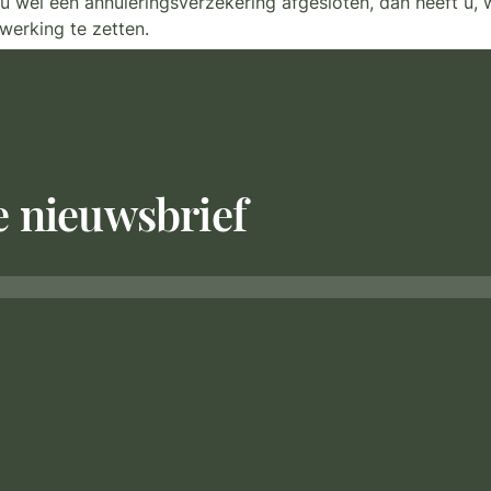
wel een annuleringsverzekering afgesloten, dan heeft u, w
werking te zetten.
ze nieuwsbrief