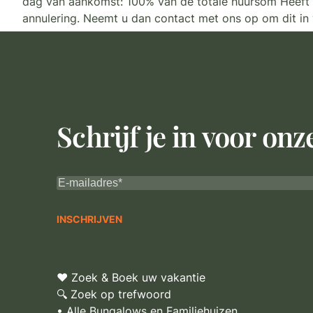
dag van aankomst: 100% van de totale huursom Heeft u 
annulering. Neemt u dan contact met ons op om dit in 
Schrijf je in voor on
♥ Zoek & Boek uw vakantie
🔍 Zoek op trefwoord
• Alle Bungalows en Familiehuizen