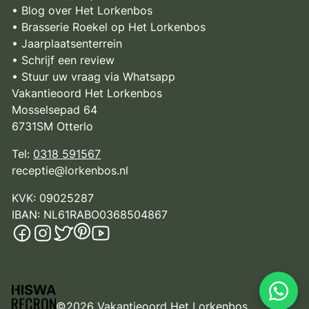
• Blog over Het Lorkenbos
• Brasserie Roekel op Het Lorkenbos
• Jaarplaatsenterrein
• Schrijf een review
• Stuur uw vraag via Whatsapp
Vakantieoord Het Lorkenbos
Mosselsepad 64
6731SM Otterlo
Tel:
0318 591567
receptie@lorkenbos.nl
KVK: 09025287
IBAN: NL61RABO0368504867
©2026 Vakantieoord Het Lorkenbos